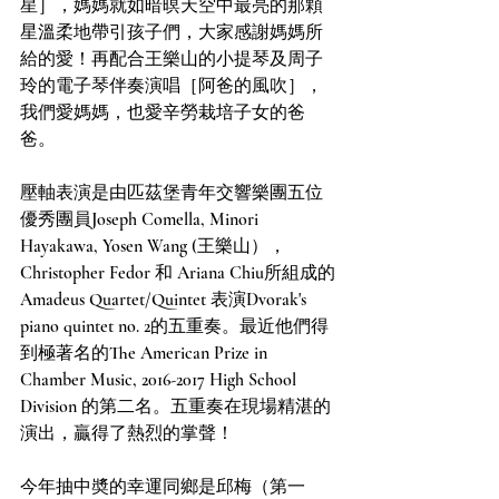
星］，媽媽就如暗暝天空中最亮的那顆
星溫柔地帶引孩子們，大家感謝媽媽所
給的愛！再配合王樂山的小提琴及周子
玲的電子琴伴奏演唱［阿爸的風吹］，
我們愛媽媽，也愛辛勞栽培子女的爸
爸。
壓軸表演是由匹茲堡青年交響樂團五位
優秀團員Joseph Comella, Minori 
Hayakawa, Yosen Wang (王樂山），
Christopher Fedor 和 Ariana Chiu所組成的
Amadeus Quartet/Quintet 表演Dvorak's 
piano quintet no. 2的五重奏。最近他們得
到極著名的The American Prize in 
Chamber Music, 2016-2017 High School 
Division 的第二名。五重奏在現場精湛的
演出，贏得了熱烈的掌聲！
今年抽中奬的幸運同鄉是邱梅（第一