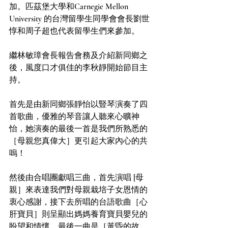
加。匹茲堡大學和Carnegie Mellon 
University 的台灣留學生同學會會長劉世
惇和周子超也代表留學生們來參加。
繼林敏璋會長報告會務及介紹新同鄉之
後，風度口才俱佳的李秋靜開始節目主
持。
首先是由新同鄉張靜怡以豎琴演奏了四
首歌曲，優雅的琴音讓人聽來心曠神
怡，她演奏的最後一首是我們所熟悉的
［母親您真偉大］更引起大家內心的共
嗚！
然後由合唱團獻唱三曲，首先演唱 [母
親］來表達我們對母親栽培子女恩情的
衷心感謝，接下去所唱的台語歌曲［心
肝寶貝］則呈顯出媽媽養育寶貝嬰兒的
盼望和情懷，最後一曲是［黃昏的故