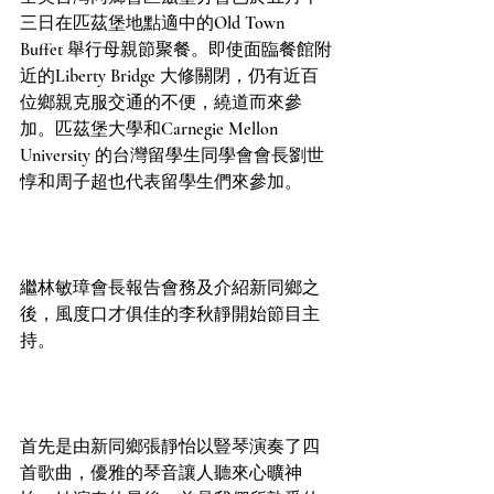
三日在匹茲堡地點適中的Old Town 
Buffet 舉行母親節聚餐。即使面臨餐館附
近的Liberty Bridge 大修關閉，仍有近百
位鄉親克服交通的不便，繞道而來參
加。匹茲堡大學和Carnegie Mellon 
University 的台灣留學生同學會會長劉世
惇和周子超也代表留學生們來參加。
繼林敏璋會長報告會務及介紹新同鄉之
後，風度口才俱佳的李秋靜開始節目主
持。
首先是由新同鄉張靜怡以豎琴演奏了四
首歌曲，優雅的琴音讓人聽來心曠神