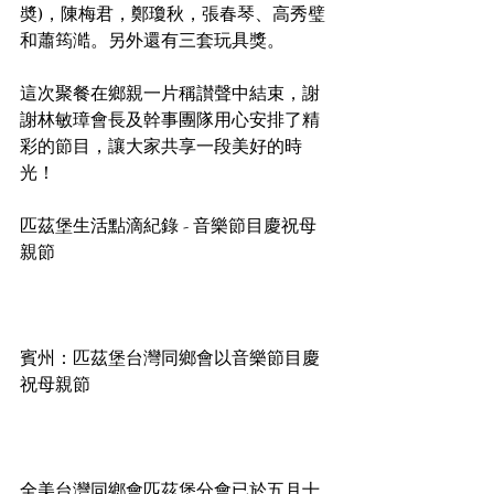
奬)，陳梅君，鄭瓊秋，張春琴、高秀璧
和蕭筠澔。另外還有三套玩具獎。
這次聚餐在鄉親一片稱讃聲中結束，謝
謝林敏璋會長及幹事團隊用心安排了精
彩的節目，讓大家共享一段美好的時
光！
匹茲堡生活點滴紀錄 - 音樂節目慶祝母
親節
賓州：匹茲堡台灣同鄉會以音樂節目慶
祝母親節
全美台灣同鄉會匹茲堡分會已於五月十