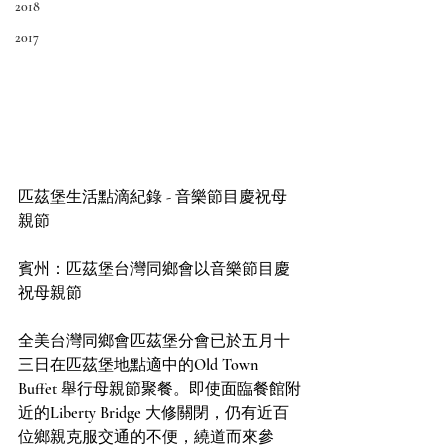
2018
2017
匹茲堡生活點滴紀錄 - 音樂節目慶祝母
親節
賓州：匹茲堡台灣同鄉會以音樂節目慶
祝母親節
全美台灣同鄉會匹茲堡分會已於五月十
三日在匹茲堡地點適中的Old Town 
Buffet 舉行母親節聚餐。即使面臨餐館附
近的Liberty Bridge 大修關閉，仍有近百
位鄉親克服交通的不便，繞道而來參