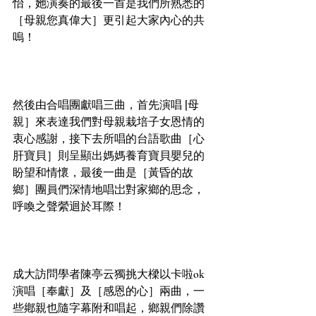
怡，她演奏的最後一首是我們所熟悉的
［母親您真偉大］更引起大家內心的共
嗚！
然後由合唱團獻唱三曲，首先演唱 [母
親］來表達我們對母親栽培子女恩情的
衷心感謝，接下去所唱的台語歌曲［心
肝寶貝］則呈顯出媽媽養育寶貝嬰兒的
盼望和情懷，最後一曲是［黃昏的故
鄉］團員們深情地唱岀對家鄉的思念，
呼喚之聲縈迴於耳際！
成大訪問學者陳亭云獨挑大樑以卡啦ok
演唱［奉獻］及［感恩的心］兩曲，一
些鄕親也隨字幕附和唱起，鄉親們除讚