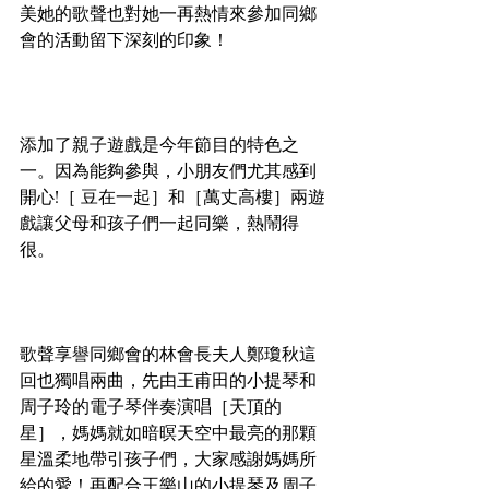
美她的歌聲也對她一再熱情來參加同鄉
會的活動留下深刻的印象！
添加了親子遊戲是今年節目的特色之
一。因為能夠參與，小朋友們尤其感到
開心!［ 豆在一起］和［萬丈高樓］兩遊
戲讓父母和孩子們一起同樂，熱鬧得
很。
歌聲享譽同鄉會的林會長夫人鄭瓊秋這
回也獨唱兩曲，先由王甫田的小提琴和
周子玲的電子琴伴奏演唱［天頂的
星］，媽媽就如暗暝天空中最亮的那顆
星溫柔地帶引孩子們，大家感謝媽媽所
給的愛！再配合王樂山的小提琴及周子