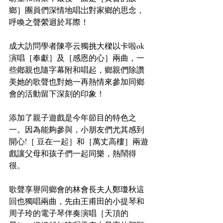
鄉］團員們深情地唱岀對家鄉的思念，
呼喚之聲縈迴於耳際！
成大訪問學者陳亭云獨挑大樑以卡啦ok
演唱［奉獻］及［感恩的心］兩曲，一
些鄕親也隨字幕附和唱起，鄉親們除讚
美她的歌聲也對她一再熱情來參加同鄉
會的活動留下深刻的印象！
添加了親子遊戲是今年節目的特色之
一。因為能夠參與，小朋友們尤其感到
開心!［ 豆在一起］和［萬丈高樓］兩遊
戲讓父母和孩子們一起同樂，熱鬧得
很。
歌聲享譽同鄉會的林會長夫人鄭瓊秋這
回也獨唱兩曲，先由王甫田的小提琴和
周子玲的電子琴伴奏演唱［天頂的