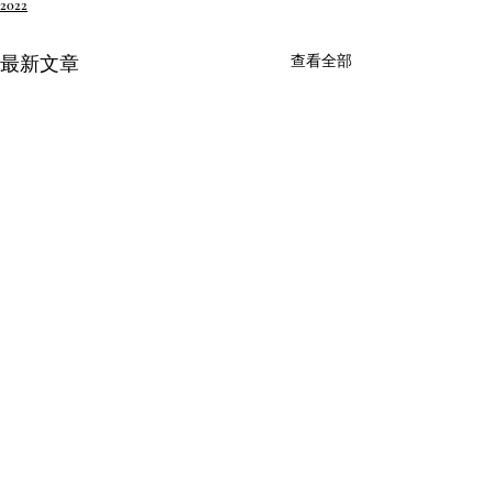
2022
最新文章
查看全部
留言
母親節聚餐
保齡球王大賞