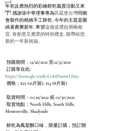
2018
年初反應熱烈的彩繪餅乾義賣活動又來
2017
了! 感謝張中寧理事專為
匹茲堡台灣
同鄉
會製作的精緻手工餅乾, 今年的主題是圍
繞著農曆新年, 希望
這個送禮自用兩相
宜, 有創意又應景的特別禮盒, 能帶給您
新的一年新祝福。
 預購期間：12/26/2021 至12/31/2021
 訂購單在此: 
https://forms.gle/a9sKrLiA6DumwLfm9
 價格：$25 (16片裝), $14 (8片裝)
 取貨時間：01/29/2022 或 01/30/2022
 取貨地點：North Hills, South Hills, 
Monroeville, Shadyside
 餅乾為鳳梨酥口味，限量訂購，預訂開