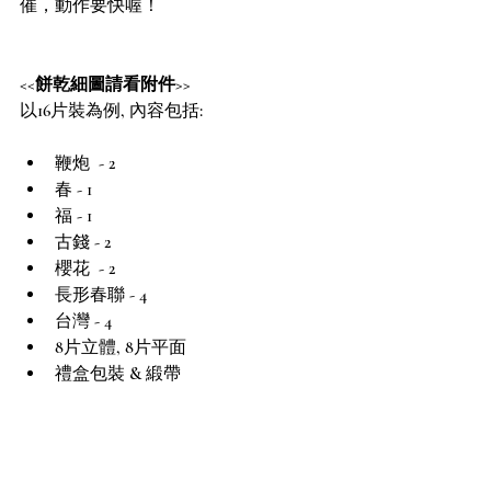
催，動作要快喔！
<<餅乾細圖請看附件>>
以16片裝為例, 內容包括:
鞭炮  - 2
春 - 1
福 - 1
古錢 - 2
櫻花  - 2
長形春聯 - 4
台灣 - 4
8片立體, 8片平面
禮盒包裝 & 緞帶