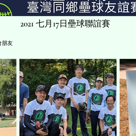
2021 七月17日壘球聯誼賽
兩會朋友